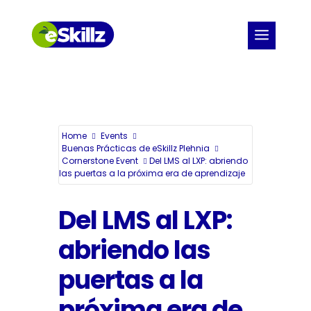
Home
Events
Buenas Prácticas de eSkillz Plehnia
Cornerstone Event
Del LMS al LXP: abriendo
las puertas a la próxima era de aprendizaje
Del LMS al LXP:
abriendo las
puertas a la
Maximize Your Tech
próxima era de