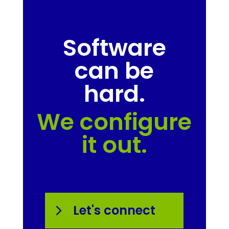
Software
can be
hard.
We configure
it out.
Let's connect