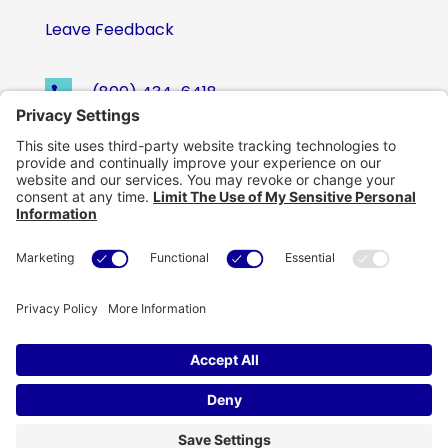
Leave Feedback
(800) 434-6418

support@eskillz.com

Copyright © eSkillz. All Rights Reserved.
Cookie Policy
|
Privacy Policy
|
Privacy Settings
|
Terms of Use