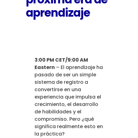
Artificial Intelligence
Maximize Your Talent
aprendizaje
Implementations & Migrations
Skills Development (UpSkillz)
Who is eSkillz?
Strategic Advisory Services
Tailored UX/UI Design
Public Sector
Leadership Team
Events
Outsourced/Managed Services
24/7 End-User Support
3:00 PM CET/9:00 AM
Eastern
– El aprendizaje ha
Healthcare
Our Brand
Video Library
Integrations & Software
Adaptive Microlearning
pasado de ser un simple
Development
sistema de registro a
Platform Ecosystem
Case Studies
convertirse en una
Custom Content & Delivery
experiencia que impulsa el
Reporting & Dashboard Analytics
crecimiento, el desarrollo
Insights Blog
de habilidades y el
Pre-Packaged eZ•Apps
compromiso. Pero ¿qué
AI Workforce Readiness Services
significa realmente esto en
la práctica?